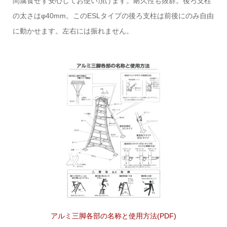
間腐食せず安心してお使い頂けます。耐久性も抜群。後ろ支柱
の太さはφ40mm。このESLタイプの後ろ支柱は前後にのみ自由
に動かせます。左右には振れません。
アルミ三脚各部の名称と使用方法(PDF)