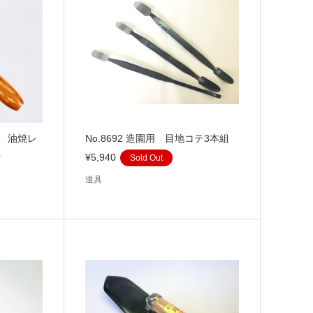
品 油焼レ
No.8692 造園用 目地コテ3本組
O
¥5,940
Sold Out
道具