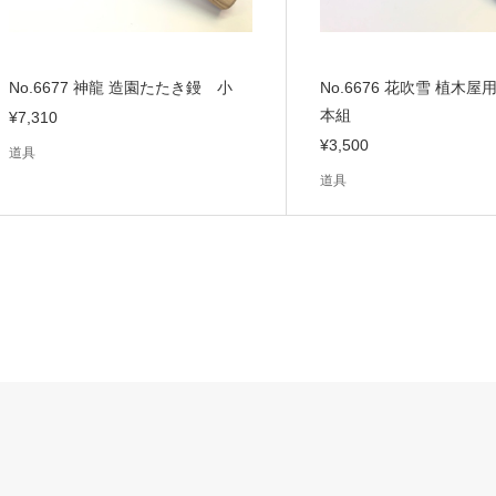
No.6677 神龍 造園たたき鏝 小
No.6676 花吹雪 植木屋
本組
¥7,310
¥3,500
道具
道具