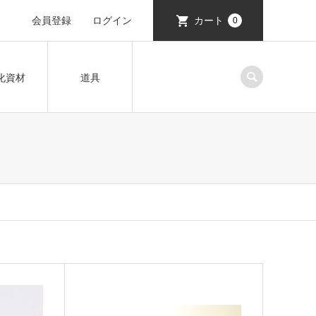
会員登録
ログイン
カート
0
化資材
道具