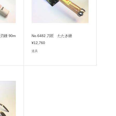
笹刃鏝 90m
No.6482 刀匠 たたき鏝
¥12,760
道具