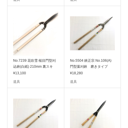
No.7239 花吹雪 槌目門型刈
No.5504 鋏正宗 No.106(A)
込鋏(白紙) 210mm 裏スキ
門型葉刈鋏 磨きタイプ
¥13,100
¥18,280
道具
道具