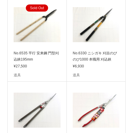
Sold Out
No.6535 平行 安来鋼 門型刈
No.6330 ニシガキ 刈吉のび
込鋏195mm
のび1000 本職用 刈込鋏
¥27,500
¥6,930
道具
道具