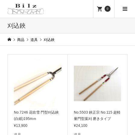
0
刈込鋏
商品
道具
刈込鋏
No.7246 花吹雪 門型刈込鋏
No.5503 鋏正宗 No.115 超軽
(白紙)195mｍ
量門型葉刈 磨きタイプ
¥13,900
¥24,100
道具
道具