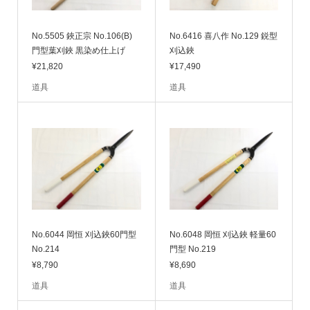
No.5505 鋏正宗 No.106(B)
No.6416 喜八作 No.129 鋭型
門型葉刈鋏 黒染め仕上げ
刈込鋏
¥21,820
¥17,490
道具
道具
No.6044 岡恒 刈込鋏60門型
No.6048 岡恒 刈込鋏 軽量60
No.214
門型 No.219
¥8,790
¥8,690
道具
道具