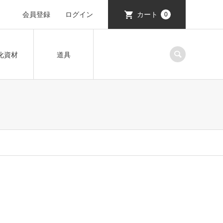
会員登録
ログイン
カート
0
化資材
道具