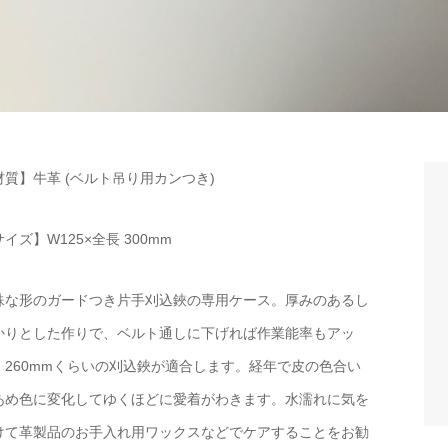
材質】牛革 (ベルト吊り用カンつき)
イズ】W125×全長 300mm
殊な形のガードつき片手刈込鋏の専用ケース。厚みのあるし
かりとした作りで、ベルト通しに下げれば作業能率もアッ
。260mmくらいの刈込鋏が適合します。経年で皮の色合い
あめ色に変化してゆくほどに愛着がわきます。水濡れに気を
けて革製品のお手入れ用ワックスなどでケアすることをお勧