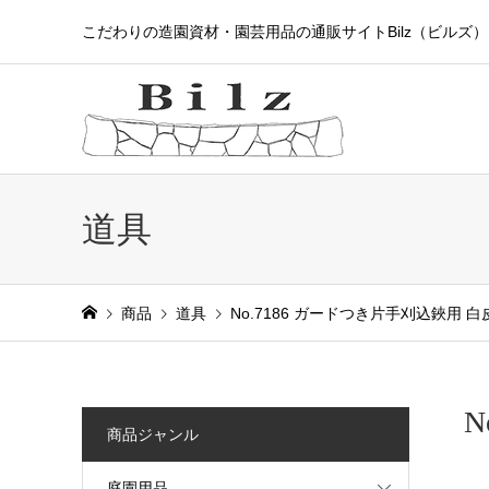
こだわりの造園資材・園芸用品の通販サイトBilz（ビルズ）
道具
商品
道具
No.7186 ガードつき片手刈込鋏用 
N
商品ジャンル
庭園用品