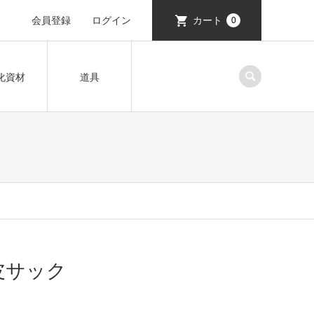
会員登録
ログイン
カート
0
化資材
道具
白皮サック