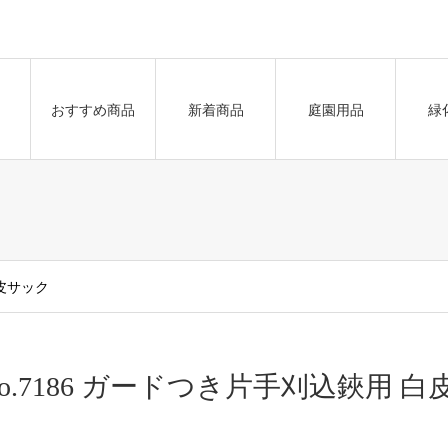
おすすめ商品
新着商品
庭園用品
緑
白皮サック
o.7186 ガードつき片手刈込鋏用 