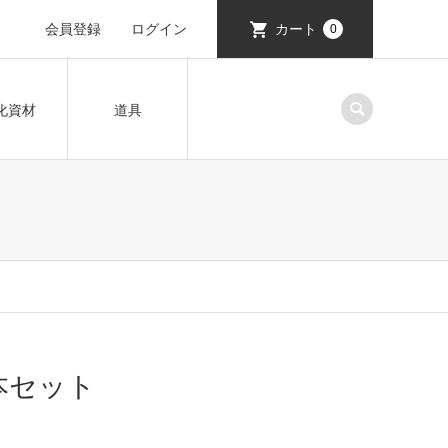
会員登録
ログイン
カート
0
化資材
道具
4本セット