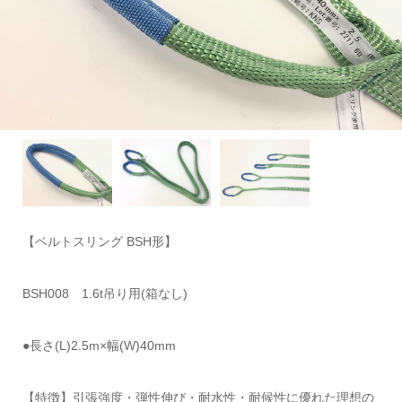
【ベルトスリング BSH形】
BSH008 1.6t吊り用(箱なし)
●長さ(L)2.5m×幅(W)40mm
【特徴】引張強度・弾性伸び・耐水性・耐候性に優れた理想の