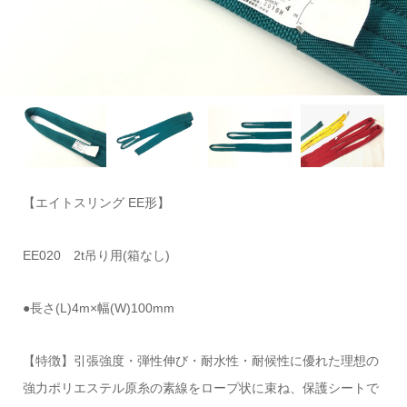
【エイトスリング EE形】
EE020 2t吊り用(箱なし)
●長さ(L)4m×幅(W)100mm
【特徴】引張強度・弾性伸び・耐水性・耐候性に優れた理想の
強力ポリエステル原糸の素線をロープ状に束ね、保護シートで