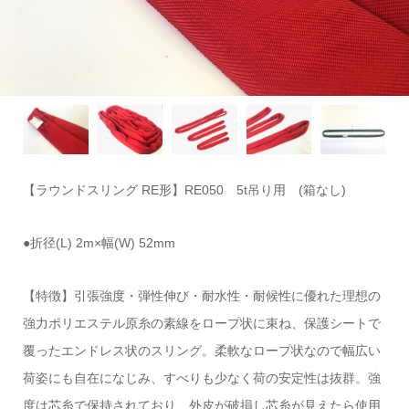
【ラウンドスリング RE形】RE050 5t吊り用 (箱なし)
●折径(L) 2m×幅(W) 52mm
【特徴】引張強度・弾性伸び・耐水性・耐候性に優れた理想の
強力ポリエステル原糸の素線をロープ状に束ね、保護シートで
覆ったエンドレス状のスリング。柔軟なロープ状なので幅広い
荷姿にも自在になじみ、すべりも少なく荷の安定性は抜群。強
度は芯糸で保持されており、外皮が破損し芯糸が見えたら使用