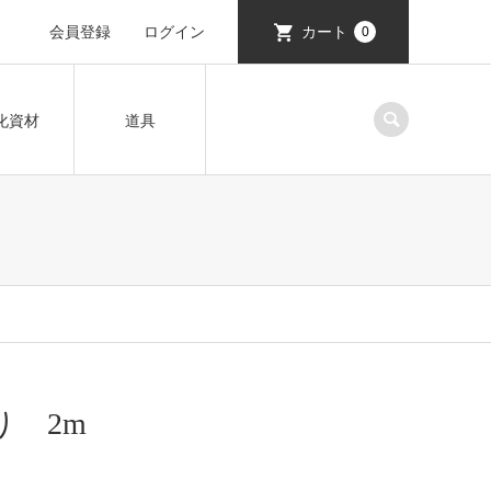
会員登録
ログイン
カート
0
化資材
道具
り 2m