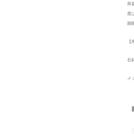
荷
度
期
【
石
メ