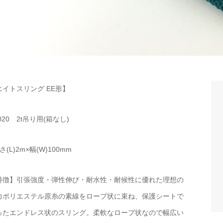
エイトスリング EE形】
020 2t吊り用(箱なし)
さ(L)2m×幅(W)100mm
特徴】引張強度・弾性伸び・耐水性・耐候性に優れた理想の
力ポリエステル原糸の素線をロープ状に束ね、保護シートで
ったエンドレス状のスリング。柔軟なロープ状なので幅広い