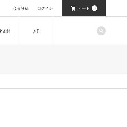
会員登録
ログイン
カート
0
化資材
道具