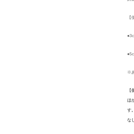
【使
●
●
※
【
ほ
す
な