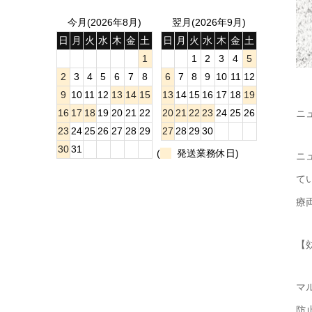
今月(2026年8月)
翌月(2026年9月)
日
月
火
水
木
金
土
日
月
火
水
木
金
土
1
1
2
3
4
5
2
3
4
5
6
7
8
6
7
8
9
10
11
12
9
10
11
12
13
14
15
13
14
15
16
17
18
19
16
17
18
19
20
21
22
20
21
22
23
24
25
26
ニ
23
24
25
26
27
28
29
27
28
29
30
30
31
(
発送業務休日)
ニ
て
療
【
マ
防