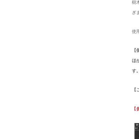
樹
ぎ
使
【
ほ
す
【
【