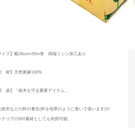
サイズ】幅28cm×20m巻 両端ミシン加工あり
素 材】天然黄麻100%
用 途】「植木を守る重要アイテム」
化樹木などの幹の養生(幹を包帯のように巻いて使います)や
ンテリアのDIY素材としても利用可能。