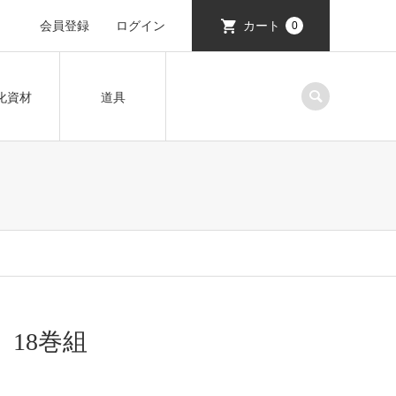
会員登録
ログイン
カート
0
化資材
道具
巻 18巻組