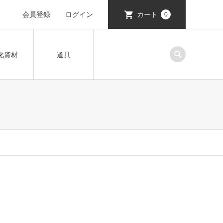
会員登録
ログイン
カート
0
化資材
道具