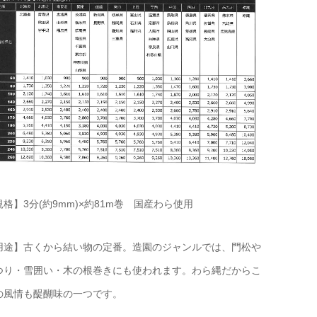
規格】3分(約9mm)×約81m巻 国産わら使用
用途】古くから結い物の定番。造園のジャンルでは、門松や
つり・雪囲い・木の根巻きにも使われます。わら縄だからこ
の風情も醍醐味の一つです。