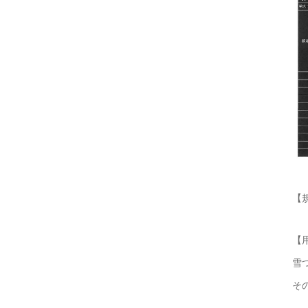
【
【
雪
そ